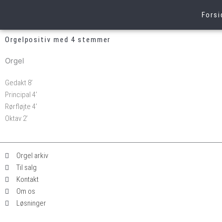
Gå
Forsi
til
indholdet
Orgelpositiv med 4 stemmer
Orgel
Gedakt 8’
Principal 4’
Rørfløjte 4’
Oktav 2’
Orgel arkiv
Til salg
Kontakt
Om os
Løsninger