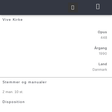
Gå
til
indholdet
Vive Kirke
Opus
448
Årgang
1990
Land
Danmark
Stemmer og manualer
2 man. 10 st.
Disposition