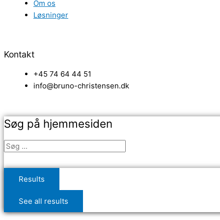
Om os
Løsninger
Kontakt
+45 74 64 44 51
info@bruno-christensen.dk
Søg på hjemmesiden
Results
See all results