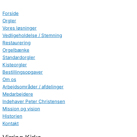
Gå
Search
til
...
Forside
indholdet
Orgler
Vores løsninger
Vedligeholdelse / Stemning
Restaurering
Orgelbænke
Standardorgler
Kisteorgler
Bestillingsopgaver
Om os
Arbejdsområder / afdelinger
Medarbejdere
Indehaver Peter Christensen
Mission og vision
Historien
Kontakt