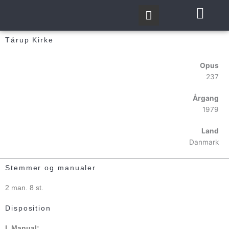
Gå
til
indholdet
Tårup Kirke
Opus
237
Årgang
1979
Land
Danmark
Stemmer og manualer
2 man. 8 st.
Disposition
I. Manual: