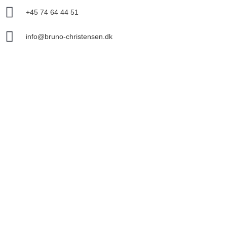
+45 74 64 44 51
info@bruno-christensen.dk