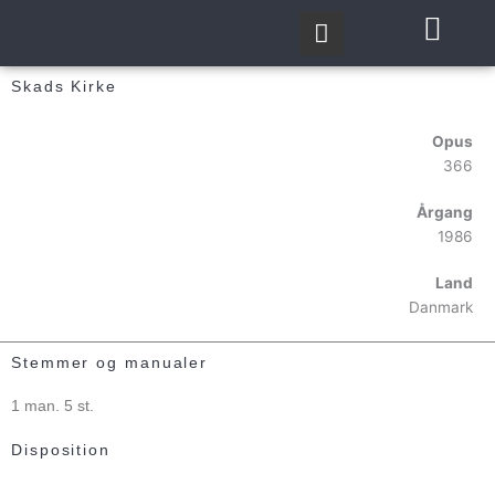
Gå
til
indholdet
Skads Kirke
Opus
366
Årgang
1986
Land
Danmark
Stemmer og manualer
1 man. 5 st.
Disposition