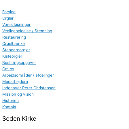
Gå
Search
til
...
Forside
indholdet
Orgler
Vores løsninger
Vedligeholdelse / Stemning
Restaurering
Orgelbænke
Standardorgler
Kisteorgler
Bestillingsopgaver
Om os
Arbejdsområder / afdelinger
Medarbejdere
Indehaver Peter Christensen
Mission og vision
Historien
Kontakt
Seden Kirke