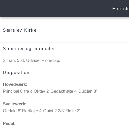
Gå
Forsid
til
indholdet
Særslev Kirke
Stemmer og manualer
2 man. 9 st. Udvidet – omdisp.
Disposition
Hovedværk:
Principal 8’ fra c Oktav 2’ Gedaktfløjte 4’ Dulcian 8’
Svelleværk:
Gedakt 8’ Rørfløjte 4’ Quint 2 2/3’ Fløjte 2’
Pedal: