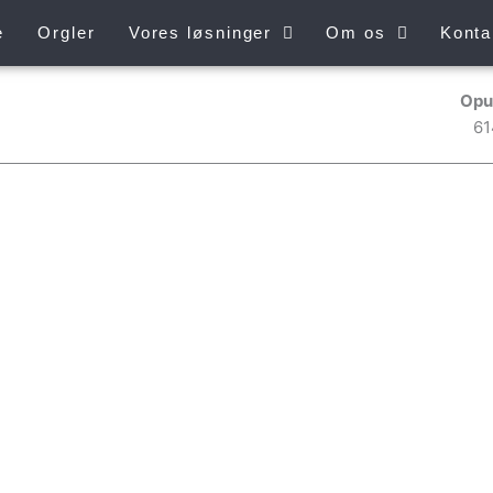
e
Orgler
Vores løsninger
Om os
Konta
Opu
61