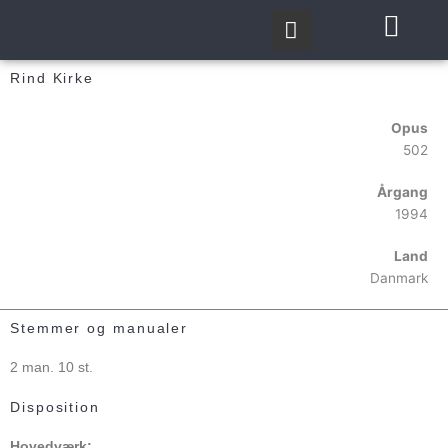
Gå
til
indholdet
Rind Kirke
Opus
502
Årgang
1994
Land
Danmark
Stemmer og manualer
2 man. 10 st.
Disposition
Hovedværk: