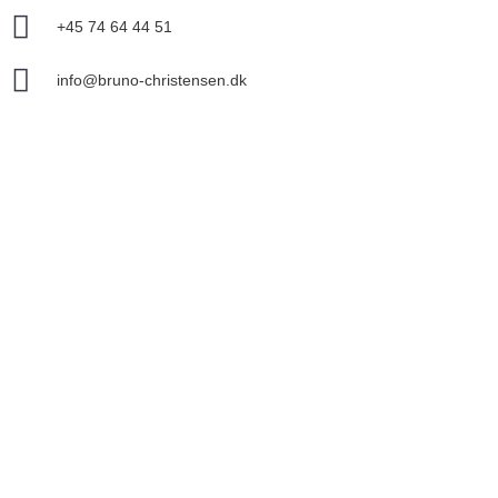
+45 74 64 44 51
info@bruno-christensen.dk