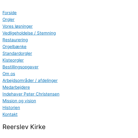
Gå
Search
til
...
Forside
indholdet
Orgler
Vores løsninger
Vedligeholdelse / Stemning
Restaurering
Orgelbænke
Standardorgler
Kisteorgler
Bestillingsopgaver
Om os
Arbejdsområder / afdelinger
Medarbejdere
Indehaver Peter Christensen
Mission og vision
Historien
Kontakt
Reerslev Kirke