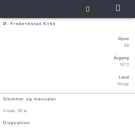
Gå
til
indholdet
Ø. Frederikstad Kirke
Opus
88
Årgang
1972
Land
Norge
Stemmer og manualer
3 man. 30 st.
Disposition