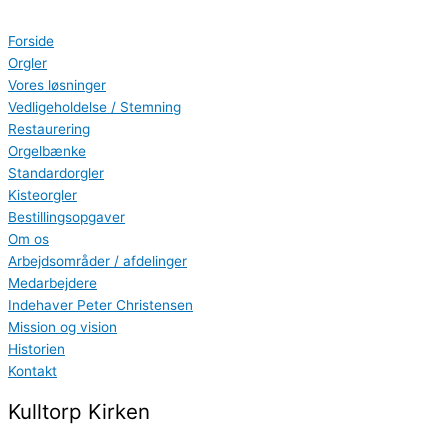
Gå
Search
til
...
Forside
indholdet
Orgler
Vores løsninger
Vedligeholdelse / Stemning
Restaurering
Orgelbænke
Standardorgler
Kisteorgler
Bestillingsopgaver
Om os
Arbejdsområder / afdelinger
Medarbejdere
Indehaver Peter Christensen
Mission og vision
Historien
Kontakt
Kulltorp Kirken