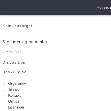
Gå
Forsid
til
indholdet
Köln, husorgel
Stemmer og manualer
2 man. 8 st.
Disposition
Beskrivelse
Orgel arkiv
Til salg
Kontakt
Om os
Løsninger