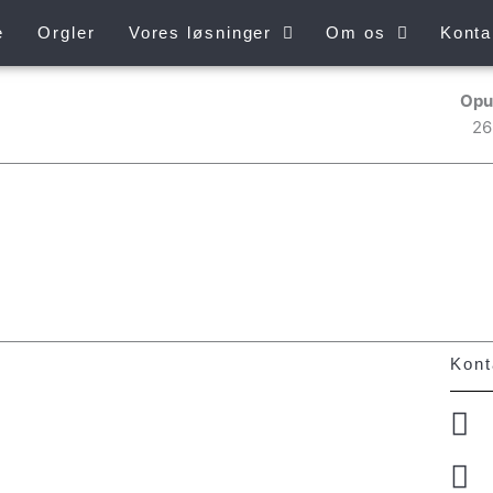
e
Orgler
Vores løsninger
Om os
Konta
Opu
26
Kont