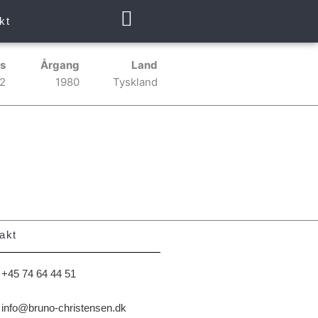
kt
s
Årgang
Land
2
1980
Tyskland
akt
+45 74 64 44 51
info@bruno-christensen.dk