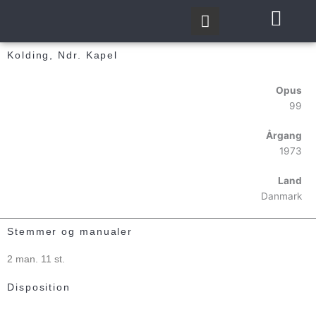
Gå
til
indholdet
Kolding, Ndr. Kapel
Opus
99
Årgang
1973
Land
Danmark
Stemmer og manualer
2 man. 11 st.
Disposition