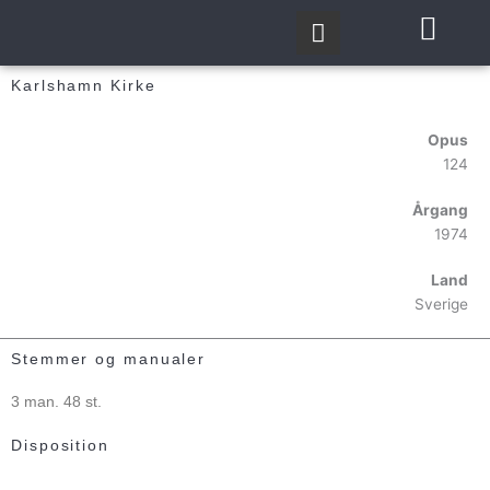
Gå
til
indholdet
Karlshamn Kirke
Opus
124
Årgang
1974
Land
Sverige
Stemmer og manualer
3 man. 48 st.
Disposition