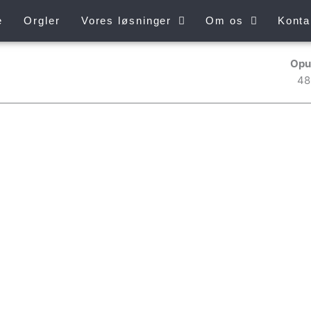
e
Orgler
Vores løsninger
Om os
Konta
Opu
48