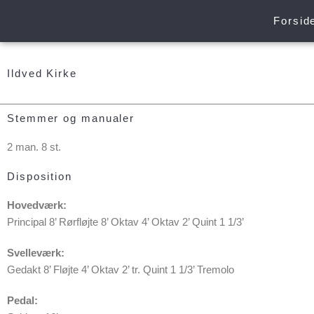
Gå
Forsid
til
indholdet
Ildved Kirke
Stemmer og manualer
2 man. 8 st.
Disposition
Hovedværk:
Principal 8’ Rørfløjte 8’ Oktav 4’ Oktav 2’ Quint 1 1/3’
Svelleværk:
Gedakt 8’ Fløjte 4’ Oktav 2’ tr. Quint 1 1/3’ Tremolo
Pedal: