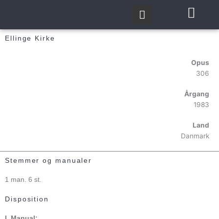
Gå
til
indholdet
Ellinge Kirke
Opus
306
Årgang
1983
Land
Danmark
Stemmer og manualer
1 man. 6 st.
Disposition
I. Manual: