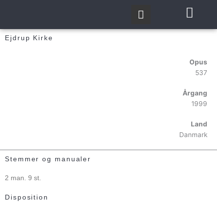
Gå
til
indholdet
Ejdrup Kirke
Opus
537
Årgang
1999
Land
Danmark
Stemmer og manualer
2 man. 9 st.
Disposition