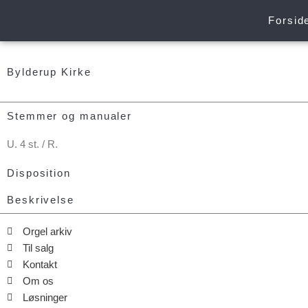
Gå
Forsid
til
indholdet
Bylderup Kirke
Stemmer og manualer
U. 4 st. / R.
Disposition
Beskrivelse
Orgel arkiv
Til salg
Kontakt
Om os
Løsninger