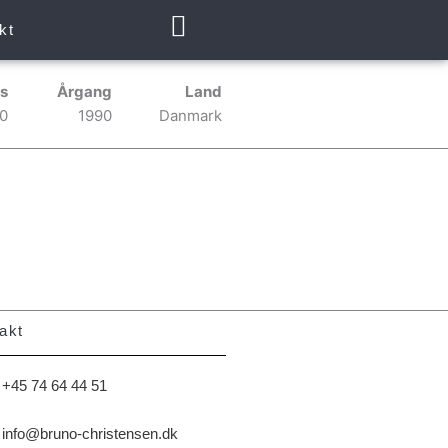
kt
s
Årgang
Land
0
1990
Danmark
akt
+45 74 64 44 51
info@bruno-christensen.dk