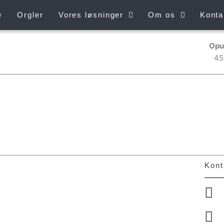
e
Orgler
Vores løsninger
Om os
Konta
Opu
45
Kont