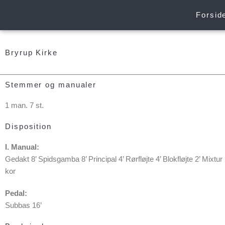
Gå
Forsid
til
indholdet
Bryrup Kirke
Stemmer og manualer
1 man. 7 st.
Disposition
I. Manual:
Gedakt 8’ Spidsgamba 8’ Principal 4’ Rørfløjte 4’ Blokfløjte 2’ Mixtur
kor
Pedal:
Subbas 16’