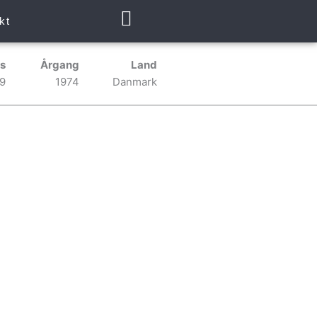
kt
s
Årgang
Land
09
1974
Danmark