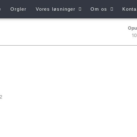
e
Orgler
Vores løsninger
Om os
Konta
Opu
1
 2