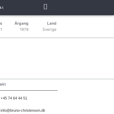
kt
s
Årgang
Land
11
1978
Sverige
akt
+45 74 64 44 51
info@bruno-christensen.dk