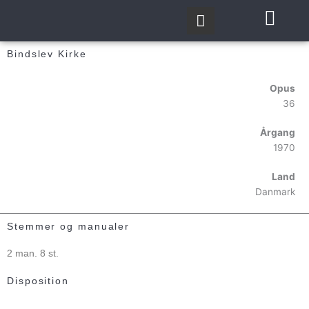
Gå
til
indholdet
Bindslev Kirke
Opus
36
Årgang
1970
Land
Danmark
Stemmer og manualer
2 man. 8 st.
Disposition