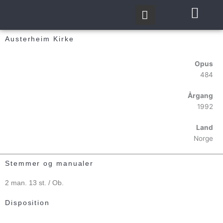
Gå
til
indholdet
Austerheim Kirke
Opus
484
Årgang
1992
Land
Norge
Stemmer og manualer
2 man. 13 st. / Ob.
Disposition