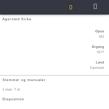
Gå
til
indholdet
Agersted Kirke
Opus
183
Årgang
1977
Land
Danmark
Stemmer og manualer
1 man. 7 st.
Disposition