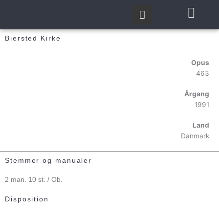
Gå
til
indholdet
Biersted Kirke
Opus
463
Årgang
1991
Land
Danmark
Stemmer og manualer
2 man. 10 st. / Ob.
Disposition