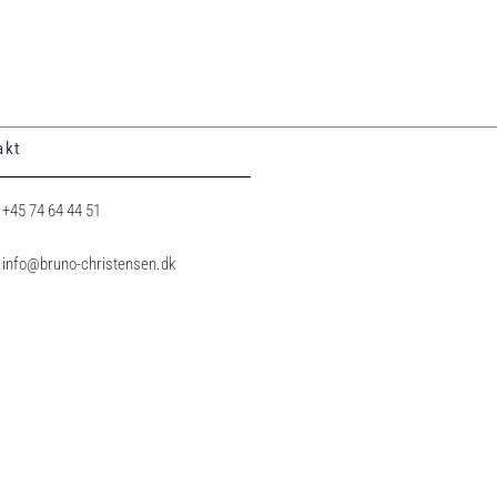
akt
+45 74 64 44 51
info@bruno-christensen.dk