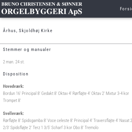
Gå
Forsi
til
indholdet
Århus, Skjoldhøj Kirke
Stemmer og manualer
2 man. 24 st.
Disposition
Hovedværk:
Bordun 16’ Principal 8’ Gedakt 8’ Oktav 4’ Rørfløjte 4’ Oktav 2’ Mixtur 3-4 kor
Trompet 8’
Svelleværk:
Rørfløjte 8’ Spidsgamba 8’ Voce celeste 8’ Principal 4’ Traversfløjte 4’ Nasat 
2/3’ Spidsfløjte 2’ Terz 1 3/5’ Scharf 3 kor Obo 8’ Tremolo