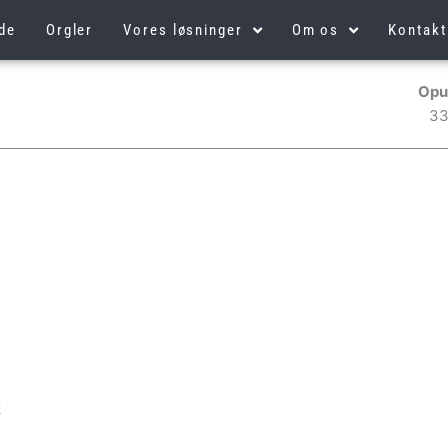
de
Orgler
Vores løsninger
Om os
Kontakt
Opu
33
2